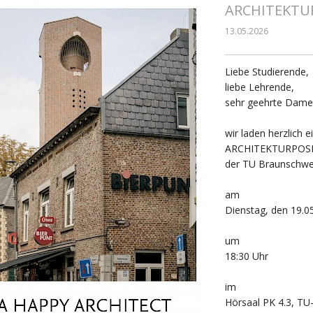
ARCHITEKTUR
13.05.2026
Liebe Studierende,
liebe Lehrende,
sehr geehrte Dame
wir laden herzlich 
ARCHITEKTURPOSIT
der TU Braunschwe
am
Dienstag, den 19.0
um
18:30 Uhr
im
Hörsaal PK 4.3, TU