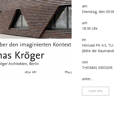
am
Dienstag, den 09.0
um
18:30 Uhr
im
Hörsaal PK 4.3, TU
(Bitte die Raumän
von
THOMAS KRÖGER -Th
unter...
mehr Info