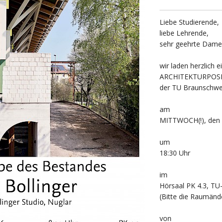
Liebe Studierende,
liebe Lehrende,
sehr geehrte Dame
wir laden herzlich 
ARCHITEKTURPOSIT
der TU Braunschwe
am
MITTWOCH(!), den 
um
18:30 Uhr
im
Hörsaal PK 4.3, TU
(Bitte die Raumänd
von