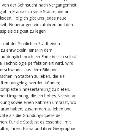
n von der Sehnsucht nach Vergangenheit
ibt in Frankreich viele Städte, die an
eiden. Folglich gibt uns jedes neue
hkeit, Neuerungen einzuführen und den
spielslosigkeit zu legen.
ht mit der Sinnlichen Stadt einen
 zu entwickeln, einer in dem
ufdringlich noch ein Ende in sich selbst
da Technologie perfektioniert wird, wird
 verschwindet aus dem Bild und
schen in Städten zu leben, die als
aften ausgelegt werden können;
komplette Sinneserfahrung zu bieten.
einer Umgebung, die ein hohes Niveau an
cklung sowie einen Rahmen umfasst, wo
aran haben, zusammen zu leben und
ichte als die Gründungsquelle der
hen. Für die Stadt ist es essentiell mit
Kultur, ihrem Klima und ihrer Geographie