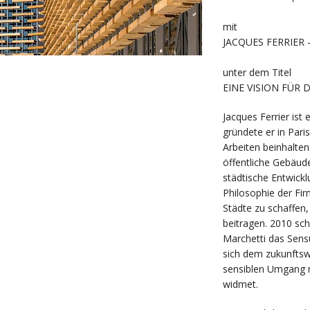
mit
JACQUES FERRIER - J
unter dem Titel
EINE VISION FÜR 
Jacques Ferrier ist 
gründete er in Pari
Arbeiten beinhalten
öffentliche Gebäud
städtische Entwick
Philosophie der Fi
Städte zu schaffen,
beitragen. 2010 sch
Marchetti das Sensu
sich dem zukunfts
sensiblen Umgang m
widmet.