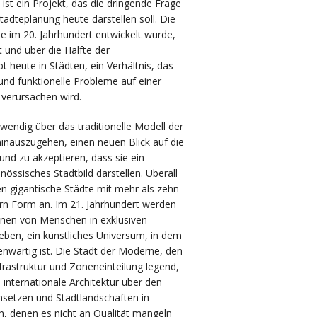
 ist ein Projekt, das die dringende Frage
ädteplanung heute darstellen soll. Die
die im 20. Jahrhundert entwickelt wurde,
t und über die Hälfte der
t heute in Städten, ein Verhältnis, das
nd funktionelle Probleme auf einer
 verursachen wird.
twendig über das traditionelle Modell der
hinauszugehen, einen neuen Blick auf die
und zu akzeptieren, dass sie ein
nössisches Stadtbild darstellen. Überall
n gigantische Städte mit mehr als zehn
rn Form an. Im 21. Jahrhundert werden
onen von Menschen in exklusiven
eben, ein künstliches Universum, in dem
enwärtig ist. Die Stadt der Moderne, den
frastruktur und Zoneneinteilung legend,
e, internationale Architektur über den
nsetzen und Stadtlandschaften in
, denen es nicht an Qualität mangeln